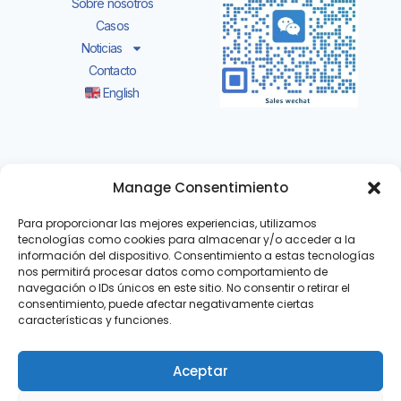
Sobre nosotros
Casos
Noticias
Contacto
English
Añadir:Da Dang Gang Management Office
Manage Consentimiento
Muyuan Shishan Town, Nanhai District, Foshan
City, Guang Dong of China.
Para proporcionar las mejores experiencias, utilizamos
tecnologías como cookies para almacenar y/o acceder a la
información del dispositivo. Consentimiento a estas tecnologías
Whatsapp/wechat:+86-18775455365
nos permitirá procesar datos como comportamiento de
navegación o IDs únicos en este sitio. No consentir o retirar el
Departamento de Exportación:
+86-757-
consentimiento, puede afectar negativamente ciertas
81208757
características y funciones.
Correo electrónico: oficina
@ziann.cn
Aceptar