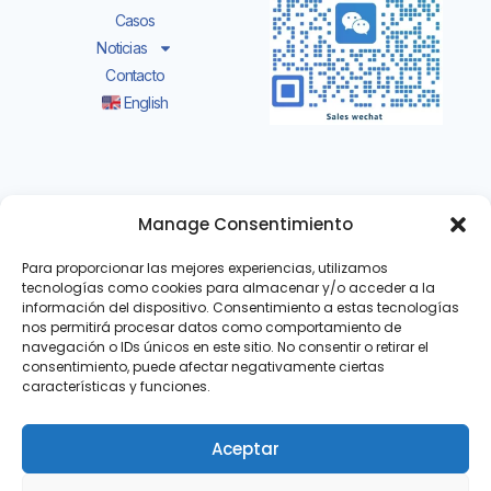
Casos
Noticias
Contacto
English
Añadir:Da Dang Gang Management Office
Manage Consentimiento
Muyuan Shishan Town, Nanhai District, Foshan
City, Guang Dong of China.
Para proporcionar las mejores experiencias, utilizamos
tecnologías como cookies para almacenar y/o acceder a la
información del dispositivo. Consentimiento a estas tecnologías
Whatsapp/wechat:+86-18775455365
nos permitirá procesar datos como comportamiento de
navegación o IDs únicos en este sitio. No consentir o retirar el
Departamento de Exportación:
+86-757-
consentimiento, puede afectar negativamente ciertas
81208757
características y funciones.
Correo electrónico: oficina
@ziann.cn
Aceptar