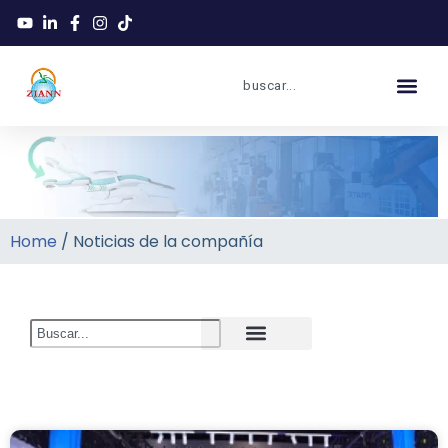
Home
/ Noticias de la compañía
Noticias de la compañía
Industry News
Nuevo producto