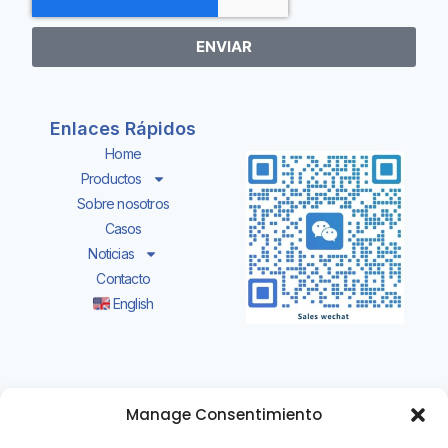
ENVIAR
Enlaces Rápidos
Home
Productos
Sobre nosotros
Casos
Noticias
Contacto
English
Añadir:Da Dang Gang Management Office
Manage Consentimiento
Muyuan Shishan Town, Nanhai District, Foshan